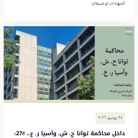
الشهادات توصيفاتٍ
٢٥ يونيو ٢٠٢٦
داخل محاكمة توانا ح. ش. وآسيا ر. ع.، #27: