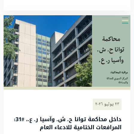
٢٣ يوليو ٢٠٢٦
داخل محاكمة توانا ح. ش. وآسيا ر. ع.، #31:
المرافعات الختامية للادعاء العام