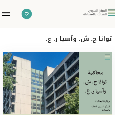
توانا ح. ش. وآسيا ر. ع.