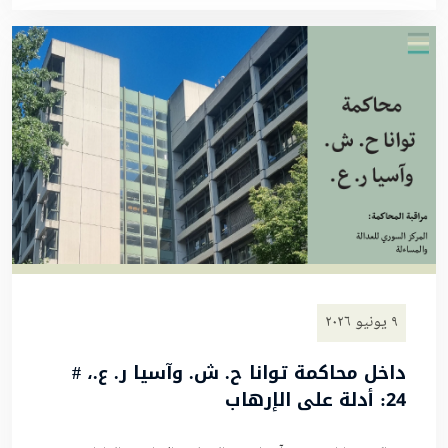
٩ يونيو ٢٠٢٦
داخل محاكمة توانا ح. ش. وآسيا ر. ع.، #
24: أدلة على الإرهاب