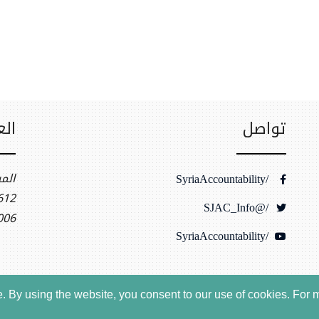
تواصل
الع
الم
/SyriaAccountability
t NW, Ste 400
/@SJAC_Info
006
/SyriaAccountability
 By using the website, you consent to our use of cookies.
For m