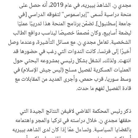
مجدي ن. الشاهدَ بييريه، في عام 2019، أنه حصل على
منحة دراسية تُسمى "إيراسموس" لتفوقه الدراسي [في
جامعة إسطنبول]. تضمّن برنامج المنحة هذا تدريبًا عمليّا
لبضعة أسابيع، وكان مُصممًا خصيصًا ليناسب دوافع الطالب
الشخصية. تعامل مجدي ن. مع مسائل التأشيرة، وعندما وصل
أخيرًا إلى فرنسا، كانت الندوات التي رغب في حضورها قد
انتهت. ولذلك، انشغل بشكل رئيسي بمشروعه البحثي حول
العمليات العسكرية لفصيل مسلح (ليس جيش الإسلام) في
وسط سوريا، قرب حمص، وأجرى العديد من المقابلات مع
قادة الفصيل لفهم ما حدث.
ذكر رئيس المحكمة القاضي لافيغن النتائج الجيدة التي
حققها مجدي ن. خلال دراسته في تركيا والمجر واهتمامه
بالقضايا السياسية. وتساءل عمّا إذا كان لدى الشاهد بييريه