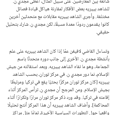
شائعة بين المعارضين. على سبيل المثال، أعطى مجدي ن.
للشاهد بييريه بعض الأفكار لمقارنة هياكل قيادة فصائل
مختلفة. وأجرى الشاهد بييريه مقابلات مع متحدثين آخرين
كانوا يقدمون ردودًا معدة مسبقًا، لكن مجدي ن. شارك بتحليل
حقيقي.
وتساءل القاضي لافيغن عمّا إذا كان الشاهد بييريه على علم
بأنشطة مجدي ن. الأخرى إلى جانب دوره متحدثًا باسم
الجماعة، وهو ما نفاه الشاهد بييريه. وبعد استقالته من جيش
الإسلام، نما دور مجدي ن. في مركز توران، بحسب الشاهد
بييريه [كان مركز توران مركزًا بحثيًا يقع في تركيا ومرتبطًا
بجيش الإسلام. ومن المرجح أن مجدي ن. ترأس المركز أثناء
إقامته في تركيا. وقد ورد ذكر مركز توران مرارًا وتكرارًا أثناء
المحاكمة]. وأضاف الشاهد بييريه أن هذا المركز أنتج تحليلًا
واقعيا حول التطورات السياسية الأخيرة، تمامًا مثل مراكز