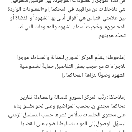
في هذا الموجز، [المعلومات الموجودة بين قوسين معقوفين
هي ملاحظات من مراقبينا في المحكمة] و«المعلومات الواردة
بين علامتي اقتباس هي أقوال أدلى بها الشهود أو القضاة أو
المحامون». وحُجبت أسماء الشهود والمعلومات التي قد
تحدّد هويتهم.
[ملحوظة: يقدّم المركز السوري للعدالة والمساءلة موجزا
للإجراءات مع حجب بعض التفاصيل حمايةً لخصوصية
الشهود وصَونًا لنزاهة المحاكمة.]
[ملاحظة: رتّب المركز السوري للعدالة والمساءلة تقارير
محاكمة مجدي ن. بحسب المواضيع وعلى نحو متّسق بناءً
على محتوى الجلسات بدلًا من نشرها حسب التسلسل الزمني،
ليسهّل الوصول إلى المواد بتسليط الضوء على القضايا