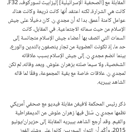
المقابلة مع [الصحفية الإسرائيلية] إليزابيث تسوركوف، F32،
كانت هي الشرارة، لكنه اعتقد أنها كانت ذريعة وكانت هناك
عوامل كامنة أعمق. بدا له أن مجدي ن. كان دخيلًا على جيش
الإسلام من حيث سماته الاجتماعية. في المقابل، كانت
السمات التي اتصف بها أعضاء جيش الإسلام متجانسة إلى
حد ما، إذ تكونت العضوية من تجار يتصفون بالتدين والورع،
بينما انضم مجدي ن. إلى جيش الإسلام بسبب علاقاته
الشخصية، ولا سيما صلته بزهران علوش. وبعد وفاته، لم تكن
لمجدي ن. علاقات خاصة مع بقية المجموعة، وفقًا لما قاله
الشاهد بييريه.
ذكر رئيس المحكمة لافيغن مقابلة فيديو مع صحفي أمريكي
نظمها مجدي ن. سُئل فيها زهران علوش عن الديمقراطية
والقيم. وقد أرجع الشاهد بييريه المقابلة إلى حزيران/يونيو
2015، وأكّد أن الثوار السوريين كانوا على وشك الفوز