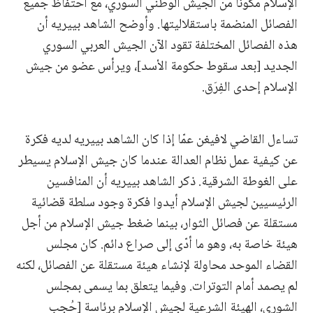
الإسلام مكونًا من الجيش الوطني السوري، مع احتفاظ جميع
الفصائل المنضمة باستقلاليتها. وأوضح الشاهد بييريه أن
هذه الفصائل المختلفة تقود الآن الجيش العربي السوري
الجديد [بعد سقوط حكومة الأسد]، ويرأس عضو من جيش
الإسلام إحدى الفِرَق.
تساءل القاضي لافيغن عمّا إذا كان الشاهد بييريه لديه فكرة
عن كيفية عمل نظام العدالة عندما كان جيش الإسلام يسيطر
على الغوطة الشرقية. ذكر الشاهد بييريه أن المنافسين
الرئيسيين لجيش الإسلام أيدوا فكرة وجود سلطة قضائية
مستقلة عن فصائل الثوار، بينما ضغط جيش الإسلام من أجل
هيئة خاصة به، وهو ما أدّى إلى صراع دائم. كان مجلس
القضاء الموحد محاولة لإنشاء هيئة مستقلة عن الفصائل، لكنه
لم يصمد أمام التوترات. وفيما يتعلق بما يسمى بمجلس
الشورى، الهيئة الشرعية لجيش الإسلام برئاسة [حُجب