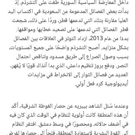
داخل المعارضة السياسية السورية طغت على التشرذم. إذ
بدأت بعض الفصائل المدعومة من السعودية في اكتساب اليد
العليا مقارنة بتلك التي تدعمها قطر، وردّا على ذلك، شجعت
قطر الفصائل التي تدعمها على تصعيد خطابها ومواقفها.
بدءًا من عام 2013، ازداد التوتر في العلاقات بين الفصائل
بشكل متزايد. أصبح التشرذم واضحًا على جميع المستويات،
بسبب وصول الصراع إلى طريق مسدود وتناقص احتمال
النصر. ودفع بروز تنظيم داعش، الذي بدا آنذاك قويّا لا يُقهر،
العديد من فصائل الثوار إلى الانخراط في مزايدات
أيديولوجية كرد فعل أولي.
وعندما سُئل الشاهد بييريه عن حصار الغوطة الشرقية، أكّد
أن هذه المنطقة كانت أولوية للنظام في الوقت الذي كان فيه
في أضعف حالاته، ومحصورًا في وسط دمشق. افتقر النظام
إلى القوة البشرية لاستعادة المنطقة، فلجأ إلى حصارها لفرض