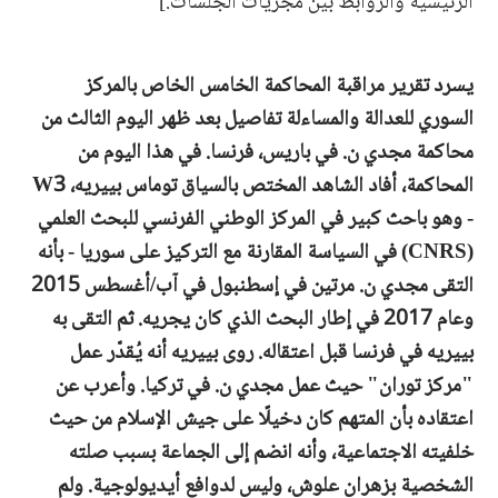
الرئيسية والروابط بين مجريات الجلسات.]
يسرد تقرير مراقبة المحاكمة الخامس الخاص بالمركز
السوري للعدالة والمساءلة تفاصيل بعد ظهر اليوم الثالث من
محاكمة مجدي ن. في باريس، فرنسا. في هذا اليوم من
المحاكمة، أفاد الشاهد المختص بالسياق توماس بييريه، W3
- وهو باحث كبير في المركز الوطني الفرنسي للبحث العلمي
(CNRS) في السياسة المقارنة مع التركيز على سوريا - بأنه
التقى مجدي ن. مرتين في إسطنبول في آب/أغسطس 2015
وعام 2017 في إطار البحث الذي كان يجريه. ثم التقى به
بييريه في فرنسا قبل اعتقاله. روى بييريه أنه يُقدّر عمل
"مركز توران" حيث عمل مجدي ن. في تركيا. وأعرب عن
اعتقاده بأن المتهم كان دخيلًا على جيش الإسلام من حيث
خلفيته الاجتماعية، وأنه انضم إلى الجماعة بسبب صلته
الشخصية بزهران علوش، وليس لدوافع أيديولوجية. ولم