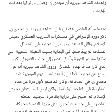
واعتقد الشاهد بييريه أن مجدي ن. وصل إلى تركيا بعد تلك
الهزيمة.
عندما سأله القاضي لافيغن، قال الشاهد بييريه إن مجدي ن.
ذكر دوره الإشرافي في معسكرات التدريب العسكري لجيش
الإسلام. وقال الشاهد بييريه إن التجنيد في الفصائل
المسلحة لم يبدُ صعبًا في البداية بسبب التعبئة الشعبية التي
غذتها مشاعر الثورة وآمال النصر، إلى جانب التمويل الكبير
الذي كان متاحًا لهذه الفصائل. وروى الشاهد بييريه أنه لم
يسمع عن تجنيد الأطفال إلّا بعد نشر التهم الموجهة ضد
مجدي ن. في الصحافة. ​​وكان قد سمع لأول مرة عن هذه
الممارسة في الأفلام الوثائقية، ولكن ليس فيما يتعلق بجيش
الإسلام. ثم أصبح على دراية بظاهرة التجنيد المنظم
للقاصرين في جماعات أخرى، مثل جبهة النصرة وحركة
الشبيبة الثورية، لكنه لم يكن على علم بوجود فرع محدد