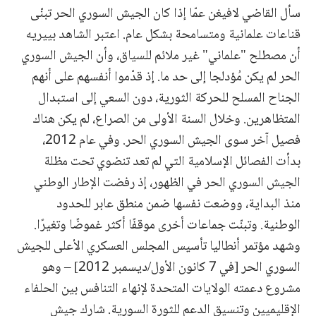
سأل القاضي لافيغن عمّا إذا كان الجيش السوري الحر تبنّى
قناعات علمانية ومتسامحة بشكل عام. اعتبر الشاهد بييريه
أن مصطلح "علماني" غير ملائم للسياق، وأن الجيش السوري
الحر لم يكن مُؤدلجا إلى حد ما. إذ قدّموا أنفسهم على أنهم
الجناح المسلح للحركة الثورية، دون السعي إلى استبدال
المتظاهرين. وخلال السنة الأولى من الصراع، لم يكن هناك
فصيل آخر سوى الجيش السوري الحر. وفي عام 2012،
بدأت الفصائل الإسلامية التي لم تعد تنضوي تحت مظلة
الجيش السوري الحر في الظهور، إذ رفضت الإطار الوطني
منذ البداية، ووضعت نفسها ضمن منطق عابر للحدود
الوطنية. وتبنّت جماعات أخرى موقفًا أكثر غموضًا وتغيرًا.
وشهد مؤتمر أنطاليا تأسيس المجلس العسكري الأعلى للجيش
السوري الحر [في 7 كانون الأول/ديسمبر 2012] – وهو
مشروع دعمته الولايات المتحدة لإنهاء التنافس بين الحلفاء
الإقليميين وتنسيق الدعم للثورة السورية. شارك جيش