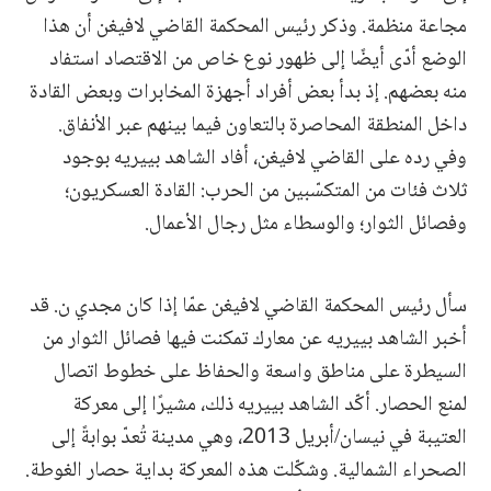
مجاعة منظمة. وذكر رئيس المحكمة القاضي لافيغن أن هذا
الوضع أدّى أيضًا إلى ظهور نوع خاص من الاقتصاد استفاد
منه بعضهم. إذ بدأ بعض أفراد أجهزة المخابرات وبعض القادة
داخل المنطقة المحاصرة بالتعاون فيما بينهم عبر الأنفاق.
وفي رده على القاضي لافيغن، أفاد الشاهد بييريه بوجود
ثلاث فئات من المتكسّبين من الحرب: القادة العسكريون؛
وفصائل الثوار؛ والوسطاء مثل رجال الأعمال.
سأل رئيس المحكمة القاضي لافيغن عمّا إذا كان مجدي ن. قد
أخبر الشاهد بييريه عن معارك تمكنت فيها فصائل الثوار من
السيطرة على مناطق واسعة والحفاظ على خطوط اتصال
لمنع الحصار. أكّد الشاهد بييريه ذلك، مشيرًا إلى معركة
العتيبة في نيسان/أبريل 2013، وهي مدينة تُعدّ بوابةً إلى
الصحراء الشمالية. وشكّلت هذه المعركة بداية حصار الغوطة.