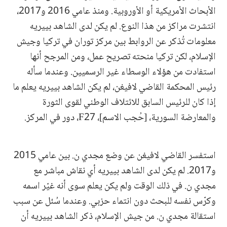
الأبحاث الأمريكية أو الأوروبية. ومنذ عامي 2016 و2017،
انتشرت مراكز من هذا النوع. لم يكن لدى الشاهد بييريه
معلومات تُذكر عن الروابط بين مركز توران في تركيا وجيش
الإسلام، لكن تركيا منحته تصريح عمل، ومن المرجح أنها
استفادت من هؤلاء الوسطاء غير الرسميين. وعندما سأله
رئيس المحكمة القاضي لافيغن، لم يكن الشاهد بييريه يعلم ما
إذا كان للرئيس السابق للائتلاف الوطني لقوى الثورة
والمعارضة السورية، [حُجب الاسم]، F27، دور في المركز.
استفسر القاضي لافيغن عن وضع مجدي ن. بين عامي 2015
و2017. لم يكن لدى الشاهد بييريه أي نقاش مباشر مع
مجدي ن. في ذلك الوقت ولم يكن يعلم سوى أنه غيّر اسمه
وكرّس نفسه للبحث دون انتماء حزبي. وعندما سُئل عن سبب
استقالة مجدي ن. من جيش الإسلام، ذكر الشاهد بييريه أن