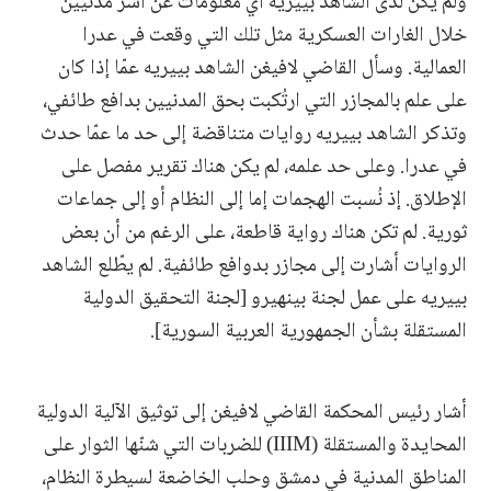
ولم يكن لدى الشاهد بييريه أي معلومات عن أسر مدنيين
خلال الغارات العسكرية مثل تلك التي وقعت في عدرا
العمالية. وسأل القاضي لافيغن الشاهد بييريه عمّا إذا كان
على علم بالمجازر التي ارتُكبت بحق المدنيين بدافع طائفي،
وتذكر الشاهد بييريه روايات متناقضة إلى حد ما عمّا حدث
في عدرا. وعلى حد علمه، لم يكن هناك تقرير مفصل على
الإطلاق. إذ نُسبت الهجمات إما إلى النظام أو إلى جماعات
ثورية. لم تكن هناك رواية قاطعة، على الرغم من أن بعض
الروايات أشارت إلى مجازر بدوافع طائفية. لم يطّلع الشاهد
بييريه على عمل لجنة بينهيرو [لجنة التحقيق الدولية
المستقلة بشأن الجمهورية العربية السورية].
أشار رئيس المحكمة القاضي لافيغن إلى توثيق الآلية الدولية
المحايدة والمستقلة (IIIM) للضربات التي شنّها الثوار على
المناطق المدنية في دمشق وحلب الخاضعة لسيطرة النظام،