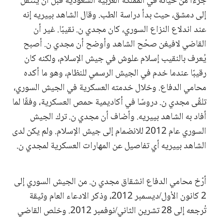
جزءًا من حياته في المملكة العربية السعودية قبل أن ينتقل
إلى دمشق، حيث بدأ دراسة الطب. وقال الشاهد بييريه إنه
عند اندلاع النزاع السوري، كان مجدي ن. نقيبًا. غير أن
القاضي لافيغن صحّح الشاهد وأوضح أن مجدي ن. أصبح
يُعرف بالنقيب إسلام علوش في جيش الإسلام، ولكنه كان
رقيبًا عندما خدم في الجيش الرسمي للنظام، وهو ما أكده
محامي الدفاع. وخلال خدمته العسكرية في الجيش السوري،
تلقّى مجدي ن. دروسًا في أكاديمية حمص العسكرية، وفقًا لما
أفاد به الشاهد بييريه. وأضاف أن مجدي ن. ترك الجيش
السوري عام 2012 للانضمام إلى جيش الإسلام. ولم يكن لدى
الشاهد بييريه أي تفاصيل عن المهارات العسكرية لمجدي ن.
أرّخ محامي الدفاع انشقاق مجدي ن. من الجيش السوري إلى
2 كانون الأول/ديسمبر 2012، وذكر الادعاء العام وثيقة
تُرجعه إلى 28 تشرين الثاني/نوفمبر 2012. وخلص القاضي