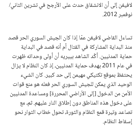
لافيغن إلى أن الانشقاق حدث على الأرجح في تشرين الثاني/
نوفمبر 2012.
تساءل القاضي لافيغن عمّا إذا كان الجيش السوري الحر قصد
منذ البداية المشاركة في القتال أم أنه قصد في البداية
حماية المدنيين. أكّد الشاهد بييريه أن أولى وحداته ظهرت
في عام 2011 بهدف حماية المدنيين، إذ كان النظام لا يزال
يحتفظ بموقع تكتيكي مهيمن إلى حد كبير. كان الشيء
الوحيد الذي يمكن للجيش السوري الحر فعله هو منع قوات
الأمن من الدخول [إلى الأراضي المحررة] ومساعدة المدنيين
على دخول هذه المناطق دون إطلاق النار عليهم. ثم، مع
تصاعد وتيرة قمع النظام والثورة، تحول خطاب الثوار نحو
إسقاط النظام.