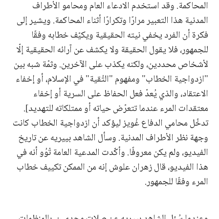
المحاكمة. وقد استخدم الادعاء العام ومحامو الأطراف
المدنية هذا التعبير مرارًا وتكرارًا أثناء المحاكمة. ويشير إلى
فكرة أن الفرد يخفي نيته الحقيقية ويكيّف خطابه وفقًا
للجمهور، فلا يقول الحقيقة ولا يكشف عن آرائه الحقيقية إلّا
لأشخاص محددين، ولكنه يكذب على الآخرين. وثمّة شبه بين
"ازدواجية الخطاب" ومفهوم "التُقية" في الإسلام، أو إخفاء
الاعتقاد، والذي يُعدّ فعل الحفاظ على السرية أو إخفاء
معتقدات المرء عندما تتعرّض حياته أو ممتلكاته للتهديد].
تدخّل محامي الدفاع غْويز ليؤكد أن ازدواجية الخطاب كانت
وجهة نظر الأطراف المدنية. وسأل ​​الشاهد بييريه عن تاريخ
الفيديو، ولم يكن معروفًا. وأكّدت المدعية العامة تْوُو أنه في
هذا الفيديو، قال زهران علوش إنه من الممكن تكييف خطاب
المرء وفقًا للجمهور.
وعندما سُئل الشاهد بييريه عن صلات مجدي ن. بالمنظمات