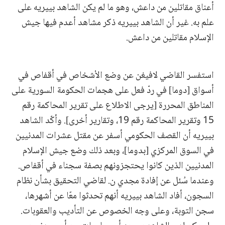
أعناق مقاتلين من داعش، وهو ما لم يكن الشاهد بييريه على
علم به. غير أن الشاهد بييريه ذكر مشاهد أعدم فيها جيش
الإسلام مقاتلين من داعش.
استفسر القاضي لافيغن عن وضع الأشخاص في أقفاص في
أسواق [دوما] في ردّ فعل على هجمات الحكومة السورية على
المناطق المحررة [يرجى الاطلاع على تقرير المحاكمة رقم
15 وتقرير المحاكمة رقم 19، وتقارير أخرى]. وأكّد الشاهد
بييريه أن القصف الحكومي أسفر عن مقتل عشرات المدنيين
في السوق المركزي [بدوما]، وبعد ذلك وضع جيش الإسلام
المدنيين الذين كانوا يحتجزونهم بصفة سجناء في أقفاص.
وعندما سُئل عن إفادة مجدي ن. لقاضي التحقيق بشأن نظام
السجون، أفاد الشاهد بييريه أنهم تحدثوا معًا عن أشهرها،
سجن التوبة، وعلى وجه الخصوص عن التأديب والعقوبات.