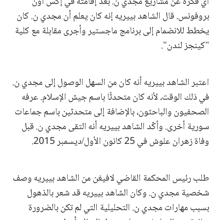
أي فكرة عن مشاريع مجدي ن. بعد إقامته في إكس أون
بروفونس. قال الشاهد بييريه إنه كان يعلم أن مجدي ن. كان
يخطط للانضمام إلى برنامج ماجستير وأجرى مقابلة مع كلية
"كينجز لندن".
اعتبر الشاهد بييريه أنه كان من السهل الوصول إلى مجدي ن.
في ذلك الوقت، لأنه كان متحدثًا باسم جيش الإسلام. عرفه
الصحفيون والباحثون، بالإضافة إلى متحدثين باسم جماعات
سورية أخرى. وأكّد الشاهد بييريه أنه التقى مجدي ن. قبل
وفاة زهران علوش في 25 كانون الأول/ديسمبر 2015.
طلب رئيس المحكمة القاضي لافيغن من الشاهد بييريه وصف
شخصية مجدي ن. وكان الشاهد بييريه قد شعر بالذهول
بسبب مهارات مجدي ن. التحليلية التي لم تكن بالضرورة