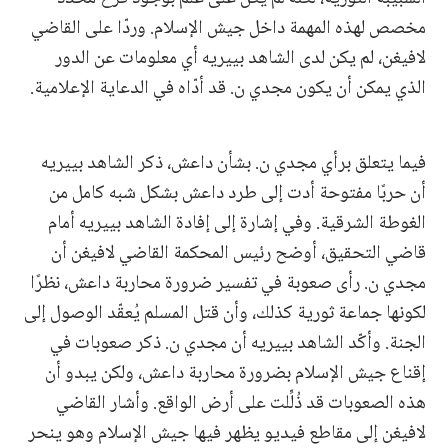
مخصص لهذه المهمة داخل جيش الإسلام. وردّا على القاضي
لافيغن، لم يكن لدى الشاهد بييريه أي معلومات عن الدور
الذي يمكن أن يكون مجدي ن. قد أدّاه في الدعاية الإعلامية.
فيما يتعلق برأي مجدي ن. بشأن داعش، ذكر الشاهد بييريه
أن حربًا مفتوحة أدت إلى طرد داعش بشكل شبه كامل من
الغوطة الشرقية. وفي إشارة إلى إفادة الشاهد بييريه أمام
قاضي التحقيق، أوضح رئيس المحكمة القاضي لافيغن أن
مجدي ن. رأى صعوبة في تفسير ضرورة محاربة داعش، نظرًا
لكونها جماعة ثورية كذلك، وأن قتل المسلم يُعقّد الوصول إلى
الجنة. وأكّد الشاهد بييريه أن مجدي ن. ذكر صعوبات في
إقناع جيش الإسلام بضرورة محاربة داعش، ولكن يبدو أن
هذه الصعوبات قد ذُلِّلت على أرض الواقع. وأشار القاضي
لافيغن إلى مقاطع فيديو يظهر فيها جيش الإسلام وهو ينحر