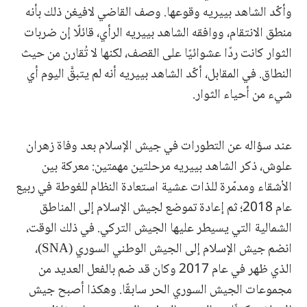
وأكّد الشاهد بييريه وقوعها. وصف القاضي لافيغن ذلك بأنه
منطق الانتقام، ووافقه الشاهد بييريه الرأي، قائلًا إن ضربات
الثوار كانت ردًا عشوائيًا على القصف، لكنها لا تُقارن من حيث
النطاق. في المقابل، أكّد الشاهد بييريه أنه لم يتبقَّ اليوم أي
شيء من أحياء الثوار.
عند سؤاله عن التطورات في جيش الإسلام بعد وفاة زهران
علوش، ذكر الشاهد بييريه مرحلتين مهمتين: معركة بين
الأشقاء ومدمّرة للذات عشية استعادة النظام للغوطة في ربيع
عام 2018؛ ثم إعادة تموضع لجيش الإسلام إلى المناطق
الشمالية التي يسيطر عليها الجيش التركي. في ذلك الوقت،
انضم جيش الإسلام إلى الجيش الوطني السوري (SNA)،
الذي ظهر في عام 2017 وكان قد ضم بالفعل العديد من
مجموعات الجيش السوري الحر سابقًا. وهكذا أصبح جيش