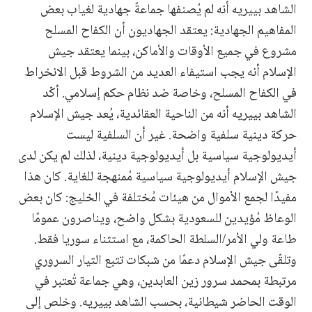
الشاهد بييريه أنه لم يُصنفها جماعةً جهادية لغياب بعض
المفاهيم الجهادية: يعتقد الجهاديون أن الكفاح المسلح
مشروع في جميع الأوقات والأماكن، بينما يعتقد جيش
الإسلام أنه يجب استيفاء العديد من الشروط قبل الانخراط
في الكفاح المسلح، وخاصة ضد نظام حكم إسلامي. أكّد
الشاهد بييريه أنه من الناحية العقائدية، يُعد جيش الإسلام
حركة دينية سلفية واضحة. غير أن السلفية ليست
أيديولوجية سياسية بل أيديولوجية دينية، لذلك لم يكن لدى
جيش الإسلام أيديولوجية سياسية مُمنهجة للغاية. كان هذا
مفيدًا لجمع الأموال من هيئات مُختلفة في الخليج: كان بعض
الوعاظ مُؤيدين للسعودية بشكل واضح، ويناصرون عمومًا
طاعة ولي الأمر/السلطة الحاكمة، مع استثناء سوريا فقط.
وتلقّى جيش الإسلام دعمًا من شبكات تتبع التيار السروري
مرتبطة بمحمد سرور زين العابدين، وهي جماعة تُعتبر في
الوقت الحاضر شيطانية، بحسب الشاهد بييريه. وخلص إلى