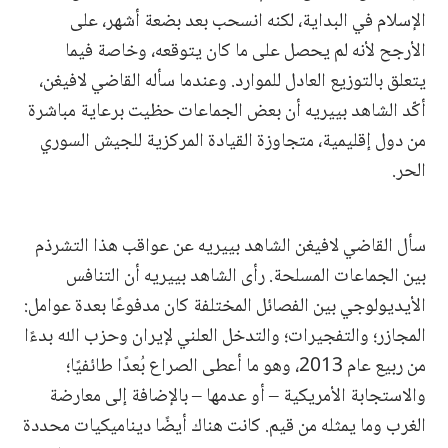
الإسلام في البداية، لكنه انسحب بعد بضعة أشهر، على
الأرجح لأنه لم يحصل على ما كان يتوقعه، وخاصة فيما
يتعلق بالتوزيع العادل للموارد. وعندما سأله القاضي لافيغن،
أكّد الشاهد بييريه أن بعض الجماعات حظيت برعاية مباشرة
من دول إقليمية، متجاوزة القيادة المركزية للجيش السوري
الحر.
سأل القاضي لافيغن الشاهد بييريه عن عواقب هذا التشرذم
بين الجماعات المسلحة. رأى الشاهد بييريه أن التنافس
الأيديولوجي بين الفصائل المختلفة كان مدفوعًا بعدة عوامل:
المجازر؛ والتفجيرات؛ والتدخل العلني لإيران وحزب الله بدءًا
من ربيع عام 2013، وهو ما أعطى الصراع بُعدًا طائفيًا؛
والاستجابة الأمريكية – أو عدمها – بالإضافة إلى معارضة
الغرب وما يمثله من قيم. كانت هناك أيضًا ديناميكيات محددة