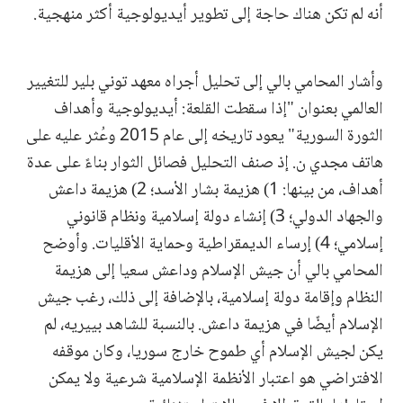
أنه لم تكن هناك حاجة إلى تطوير أيديولوجية أكثر منهجية.
وأشار المحامي بالي إلى تحليل أجراه معهد توني بلير للتغيير
العالمي بعنوان "إذا سقطت القلعة: أيديولوجية وأهداف
الثورة السورية" يعود تاريخه إلى عام 2015 وعُثر عليه على
هاتف مجدي ن. إذ صنف التحليل فصائل الثوار بناءً على عدة
أهداف، من بينها: 1) هزيمة بشار الأسد؛ 2) هزيمة داعش
والجهاد الدولي؛ 3) إنشاء دولة إسلامية ونظام قانوني
إسلامي؛ 4) إرساء الديمقراطية وحماية الأقليات. وأوضح
المحامي بالي أن جيش الإسلام وداعش سعيا إلى هزيمة
النظام وإقامة دولة إسلامية، بالإضافة إلى ذلك، رغب جيش
الإسلام أيضًا في هزيمة داعش. بالنسبة للشاهد بييريه، لم
يكن لجيش الإسلام أي طموح خارج سوريا، وكان موقفه
الافتراضي هو اعتبار الأنظمة الإسلامية شرعية ولا يمكن