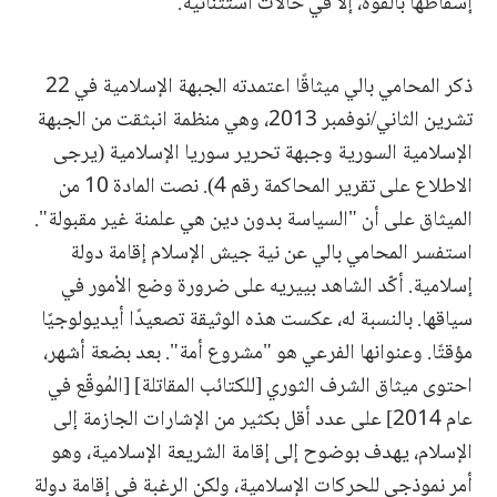
إسقاطها بالقوة، إلا في حالات استثنائية.
ذكر المحامي بالي ميثاقًا اعتمدته الجبهة الإسلامية في 22
تشرين الثاني/نوفمبر 2013، وهي منظمة انبثقت من الجبهة
الإسلامية السورية وجبهة تحرير سوريا الإسلامية (يرجى
الاطلاع على تقرير المحاكمة رقم 4). نصت المادة 10 من
الميثاق على أن "السياسة بدون دين هي علمنة غير مقبولة".
استفسر المحامي بالي عن نية جيش الإسلام إقامة دولة
إسلامية. أكّد الشاهد بييريه على ضرورة وضع الأمور في
سياقها. بالنسبة له، عكست هذه الوثيقة تصعيدًا أيديولوجيًا
مؤقتًا. وعنوانها الفرعي هو "مشروع أمة". بعد بضعة أشهر،
احتوى ميثاق الشرف الثوري [للكتائب المقاتلة] [المُوقّع في
عام 2014] على عدد أقل بكثير من الإشارات الجازمة إلى
الإسلام، يهدف بوضوح إلى إقامة الشريعة الإسلامية، وهو
أمر نموذجي للحركات الإسلامية، ولكن الرغبة في إقامة دولة