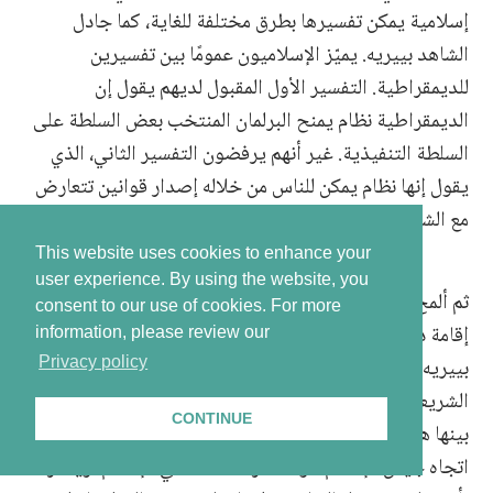
إسلامية يمكن تفسيرها بطرق مختلفة للغاية، كما جادل
الشاهد بييريه. يميّز الإسلاميون عمومًا بين تفسيرين
للديمقراطية. التفسير الأول المقبول لديهم يقول إن
الديمقراطية نظام يمنح البرلمان المنتخب بعض السلطة على
السلطة التنفيذية. غير أنهم يرفضون التفسير الثاني، الذي
يقول إنها نظام يمكن للناس من خلاله إصدار قوانين تتعارض
مع الشريعة الإسلامية.
This website uses cookies to enhance your
user experience. By using the website, you
ثم ألمح المحامي بالي إلى الأمل الذي راود زهران علوش في
consent to our use of cookies.
For more
إقامة دولة إسلامية تحكمها الشريعة. أما بالنسبة للشاهد
information, please review our
بييريه، فجميع الأنظمة التي تعتبر نفسها إسلامية تشير إلى
Privacy policy
الشريعة، لكنها تختلف في تنظيمها. النقطة المشتركة الوحيدة
CONTINUE
بينها هي [مصدر] التشريع. ووافق الشاهد بييريه على أن
اتجاه جيش الإسلام هو الأكثر محافظة في الإسلام، ويتأثر