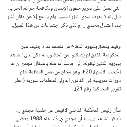
التي تعمل على تعزيز حقوق الإنسان ومكافحة جرائم الحرب،
قال إنه لا يعرف سوى النزر اليسير ولم يسمع إلا عن مقال نُشر
بعد اعتقال مجدي ن. والذي ذكر اجتماعات من هذا القبيل.
وفيما يتعلق بشهود الدفاع من منظمة نداء جنيف غير
الحكومية الذين لم يتمكنوا من الحضور، لم يكن لدى الشاهد
بييريه الكثير ليقوله، إلى جانب أنه علم باعتقال مجدي ن. من
[حُجب الاسم]، F20، وهو محامٍ من نفس المنظمة نظم
دورات تدريبية في القانون الدولي لمنظمات سورية (انظر
تقرير المحاكمة رقم 21).
سأل رئيس المحكمة القاضي لافيغن عن خلفية مجدي ن.
فذكر الشاهد بييريه أن مجدي ن. وُلد عام 1988 وقضى