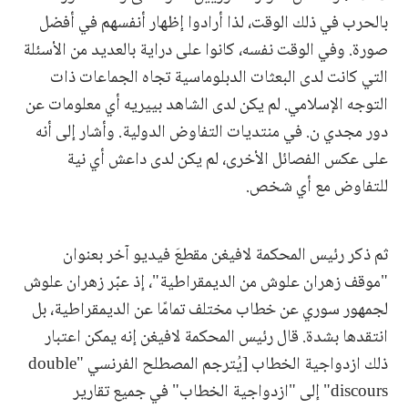
بالحرب في ذلك الوقت، لذا أرادوا إظهار أنفسهم في أفضل
صورة. وفي الوقت نفسه، كانوا على دراية بالعديد من الأسئلة
التي كانت لدى البعثات الدبلوماسية تجاه الجماعات ذات
التوجه الإسلامي. لم يكن لدى الشاهد بييريه أي معلومات عن
دور مجدي ن. في منتديات التفاوض الدولية. وأشار إلى أنه
على عكس الفصائل الأخرى، لم يكن لدى داعش أي نية
للتفاوض مع أي شخص.
ثم ذكر رئيس المحكمة لافيغن مقطعَ فيديو آخر بعنوان
"موقف زهران علوش من الديمقراطية"، إذ عبّر زهران علوش
لجمهور سوري عن خطاب مختلف تمامًا عن الديمقراطية، بل
انتقدها بشدة. قال رئيس المحكمة لافيغن إنه يمكن اعتبار
ذلك ازدواجية الخطاب [يُترجم المصطلح الفرنسي "double
discours" إلى "ازدواجية الخطاب" في جميع تقارير